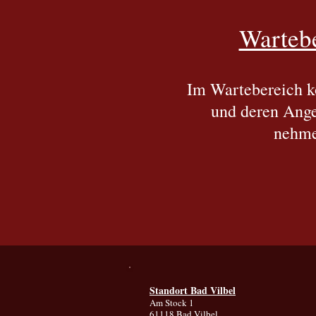
Warteb
Im Wartebereich k
und deren Ange
nehm
Standort Bad Vilbel
Am Stock 1
61118 Bad Vilbel