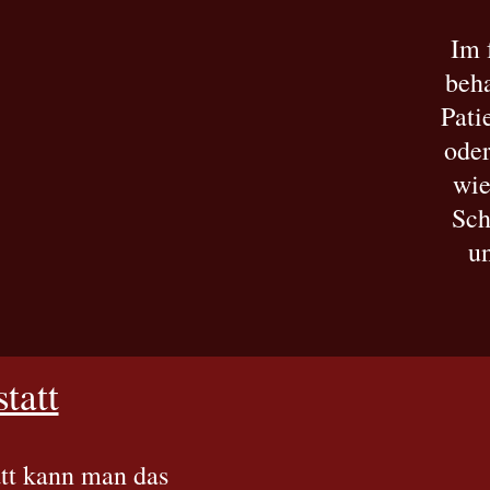
Im 
beh
Pati
oder
wie
Sch
un
tatt
att kann man das