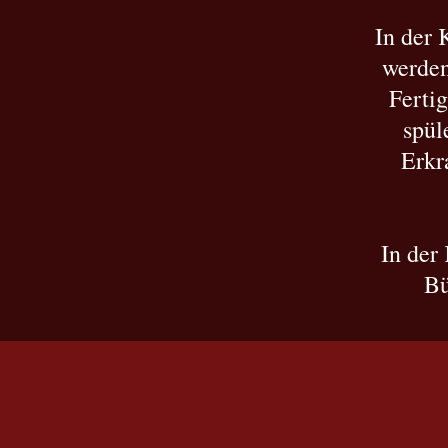
In der 
werden
Ferti
spül
Erkr
In der
Bü