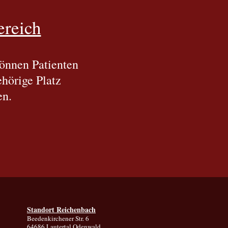
ereich
önnen Patienten
hörige Platz
en.
Standort Reichenbach
Beedenkirchener Str. 6
64686 Lautertal Odenwald