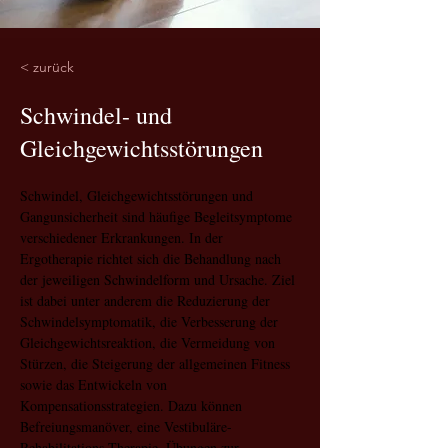
< zurück
Schwindel- und
Gleichgewichtsstörungen
Schwindel, Gleichgewichtsstörungen und 
Gangunsicherheit sind häufige Begleitsymptome 
verschiedener Erkrankungen. In der 
Ergotherapie richtet sich die Behandlung nach 
der jeweiligen Schwindelform und Ursache. Ziel 
ist dabei unter anderem die Reduzierung der 
Schwindelsymptomatik, die Verbesserung der 
Gleichgewichtsreaktion, die Vermeidung von 
Stürzen, die Steigerung der allgemeinen Fitness 
sowie das Entwickeln von 
Kompensationsstrategien. Dazu können 
Befreiungsmanöver, eine Vestibuläre-
Rehabilitations-Therapie, Übungen zur 